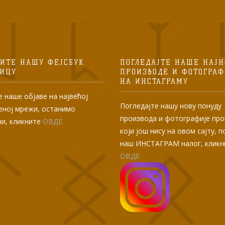
ИТЕ НАШУ ФЕЈСБУК
ПОГЛЕДАЈТЕ НАШЕ НАЈН
НИЦУ
ПРОИЗВОДЕ И ФОТОГРАФ
НА ИНСТАГРАМУ
 наше објаве на највећој
Погледајте нашу нову понуду
еној мрежи, останимо
производа и фотографије пр
ни, кликните
ОВДЕ
који још нису на овом сајту, 
наш ИНСТАГРАМ налог, кликн
ОВДЕ