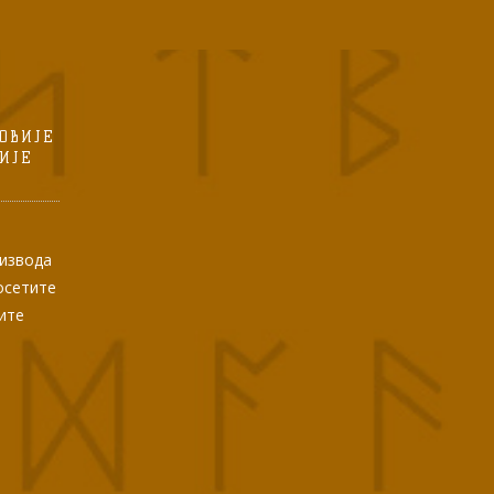
ОВИЈЕ
ИЈЕ
оизвода
посетите
ите