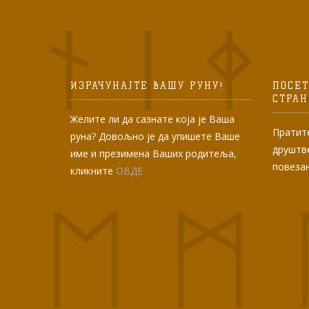
ИЗРАЧУНАЈТЕ ВАШУ РУНУ!
ПОСЕТ
СТРА
Желите ли да сазнате која је Ваша
Пратите
руна? Довољно је да упишете Ваше
друштв
име и презимена Ваших родитеља,
повеза
кликните
ОВДЕ